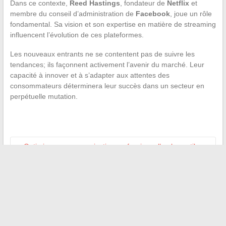
Dans ce contexte,
Reed Hastings
, fondateur de
Netflix
et
membre du conseil d’administration de
Facebook
, joue un rôle
fondamental. Sa vision et son expertise en matière de streaming
influencent l’évolution de ces plateformes.
Les nouveaux entrants ne se contentent pas de suivre les
tendances; ils façonnent activement l’avenir du marché. Leur
capacité à innover et à s’adapter aux attentes des
consommateurs déterminera leur succès dans un secteur en
perpétuelle mutation.
←
Optimiser sa communication professionnelle : les outils
pour une connexion fluide
Les conséquences et solutions face aux dommages de
carrosserie courants
→
Recherche