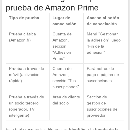
prueba de Amazon Prime
Tipo de prueba
Lugar de
Acceso al botón
cancelación
de cancelación
Prueba clásica
Cuenta de
Menú “Gestionar
(Amazon.fr)
Amazon,
la adhesión” luego
sección
“Fin de la
“Adhesión
adhesión”
Prime”
Prueba a través de
Cuenta de
Parámetros de
móvil (activación
Amazon,
pago o página de
rápida)
sección “Tus
suscripciones
suscripciones”
Prueba a través de
Área de cliente
Sección de
un socio tercero
del socio
gestión de
(operador, TV
suscripciones del
inteligente)
proveedor
Esta tabla resume las diferencias.
Identificar la fuente de la