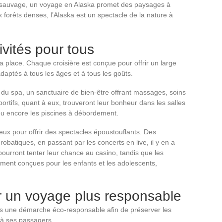
 sauvage, un voyage en Alaska promet des paysages à
x forêts denses, l’Alaska est un spectacle de la nature à
ivités pour tous
a place. Chaque croisière est conçue pour offrir un large
adaptés à tous les âges et à tous les goûts.
 du spa, un sanctuaire de bien-être offrant massages, soins
ortifs, quant à eux, trouveront leur bonheur dans les salles
ou encore les piscines à débordement.
 feux pour offrir des spectacles époustouflants. Des
atiques, en passant par les concerts en live, il y en a
pourront tenter leur chance au casino, tandis que les
lement conçues pour les enfants et les adolescents,
 un voyage plus responsable
 une démarche éco-responsable afin de préserver les
r à ses passagers.