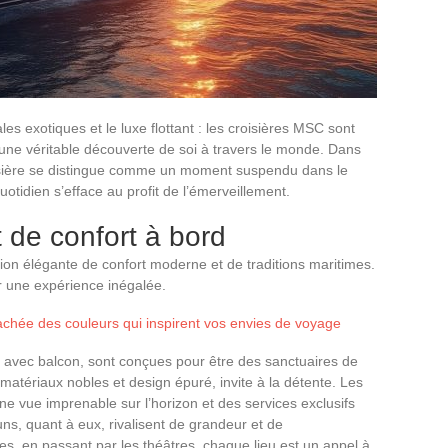
s exotiques et le luxe flottant : les croisières MSC sont
 une véritable découverte de soi à travers le monde. Dans
sière se distingue comme un moment suspendu dans le
tidien s’efface au profit de l’émerveillement.
 de confort à bord
on élégante de confort moderne et de traditions maritimes.
ir une expérience inégalée.
cachée des couleurs qui inspirent vos envies de voyage
ou avec balcon, sont conçues pour être des sanctuaires de
 matériaux nobles et design épuré, invite à la détente. Les
une vue imprenable sur l’horizon et des services exclusifs
ns, quant à eux, rivalisent de grandeur et de
es, en passant par les théâtres, chaque lieu est un appel à