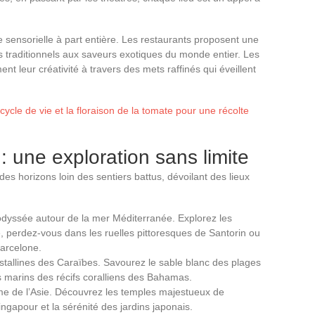
sensorielle à part entière. Les restaurants proposent une
ens traditionnels aux saveurs exotiques du monde entier. Les
ment leur créativité à travers des mets raffinés qui éveillent
ycle de vie et la floraison de la tomate pour une récolte
: une exploration sans limite
 horizons loin des sentiers battus, dévoilant des lieux
yssée autour de la mer Méditerranée. Explorez les
, perdez-vous dans les ruelles pittoresques de Santorin ou
Barcelone.
stallines des Caraïbes. Savourez le sable blanc des plages
s marins des récifs coralliens des Bahamas.
sme de l’Asie. Découvrez les temples majestueux de
ngapour et la sérénité des jardins japonais.