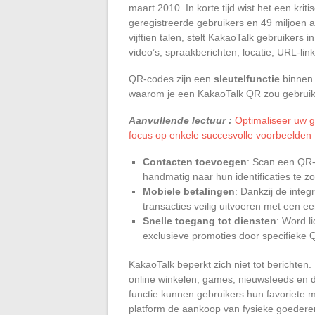
maart 2010. In korte tijd wist het een kri
geregistreerde gebruikers en 49 miljoen a
vijftien talen, stelt KakaoTalk gebruikers i
video’s, spraakberichten, locatie, URL-lin
QR-codes zijn een
sleutelfunctie
binnen 
waarom je een KakaoTalk QR zou gebrui
Aanvullende lectuur :
Optimaliseer uw 
focus op enkele succesvolle voorbeelden
Contacten toevoegen
: Scan een QR-
handmatig naar hun identificaties te z
Mobiele betalingen
: Dankzij de inte
transacties veilig uitvoeren met een e
Snelle toegang tot diensten
: Word l
exclusieve promoties door specifieke
KakaoTalk beperkt zich niet tot berichten.
online winkelen, games, nieuwsfeeds en d
functie kunnen gebruikers hun favoriete 
platform de aankoop van fysieke goedere