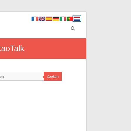
kaoTalk
Zoeken