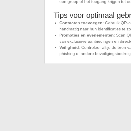
een groep of het toegang krijgen tot e
Tips voor optimaal geb
Contacten toevoegen
: Gebruik QR-c
handmatig naar hun identificaties te z
Promoties en evenementen
: Scan QR
van exclusieve aanbiedingen en directe
Veiligheid
: Controleer altijd de bron 
phishing of andere beveiligingsbedreig
Gebruik in een professi
Bedrijven kunnen ook profiteren van deze
hun marketingcampagnes te integreren, 
Gedetailleerde informatie over hun pro
Betrokkenere interacties met hun klan
Transacties optimaliseren via
KakaoP
De flexibiliteit en eenvoud van QR-codes
voor individuele gebruikers als voor bedri