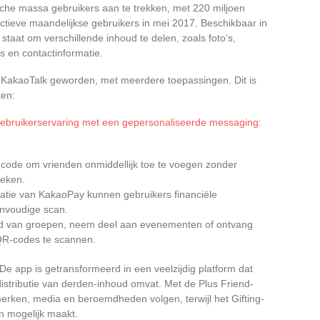
tische massa gebruikers aan te trekken, met 220 miljoen
ctieve maandelijkse gebruikers in mei 2017. Beschikbaar in
n staat om verschillende inhoud te delen, zoals foto’s,
ks en contactinformatie.
KakaoTalk geworden, met meerdere toepassingen. Dit is
ken:
gebruikerservaring met een gepersonaliseerde messaging:
code om vrienden onmiddellijk toe te voegen zonder
oeken.
gratie van KakaoPay kunnen gebruikers financiële
envoudige scan.
id van groepen, neem deel aan evenementen of ontvang
 QR-codes te scannen.
 De app is getransformeerd in een veelzijdig platform dat
istributie van derden-inhoud omvat. Met de Plus Friend-
merken, media en beroemdheden volgen, terwijl het Gifting-
n mogelijk maakt.