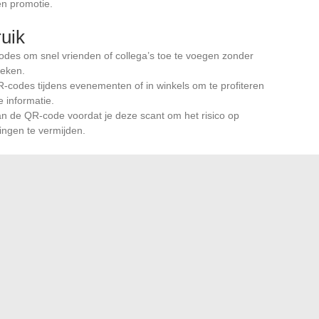
en promotie.
ruik
odes om snel vrienden of collega’s toe te voegen zonder
oeken.
-codes tijdens evenementen of in winkels om te profiteren
 informatie.
van de QR-code voordat je deze scant om het risico op
ingen te vermijden.
onele context
 technologie via
Kakao for Business
. Door QR-codes in
kunnen ze:
ducten of diensten verstrekken.
ten creëren.
ay
voor snelle en veilige mobiele betalingen.
 maken hun gebruik op KakaoTalk bijzonder voordelig, zowel
jven.