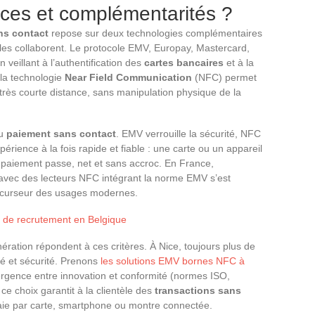
nces et complémentarités ?
ns contact
repose sur deux technologies complémentaires
lles collaborent. Le protocole EMV, Europay, Mastercard,
n veillant à l’authentification des
cartes bancaires
et à la
 la technologie
Near Field Communication
(NFC) permet
 très courte distance, sans manipulation physique de la
du
paiement sans contact
. EMV verrouille la sécurité, NFC
xpérience à la fois rapide et fiable : une carte ou un appareil
le paiement passe, net et sans accroc. En France,
avec des lecteurs NFC intégrant la norme EMV s’est
écurseur des usages modernes.
ts de recrutement en Belgique
ération répondent à ces critères. À Nice, toujours plus de
ité et sécurité. Prenons
les solutions EMV bornes NFC à
vergence entre innovation et conformité (normes ISO,
e choix garantit à la clientèle des
transactions sans
paie par carte, smartphone ou montre connectée.