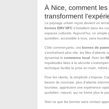
À Nice, comment les
transforment l’expér
Le paysage urbain niçois devient un terr
bornes EMV NFC
s’installent dans les c
espaces culturels. Aujourd’hui, un simple g
quotidien, accessible à tous, sans lourdeu
Côté commerçants, ces
bornes de paie
s’enchaînent plus vite, les files d’attente 
dynamise le
commerce local
. Avec les
N
inquiétudes liées à la sécurité s’estompent
technique facilite la prise en main, même p
Pour les clients, la simplicité s’impose. Ca
besoin de monnaie, plus d’attente interm
touristes, apprécient une expérience rapi
quotidien, naturel, qui ne freine plus le p
Voici ce que les bornes sans contact appo