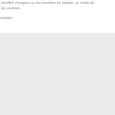
 familles chargées ou les touristes en balade, ce mode de
 les routines.
médiats :
ulation d’espèces
emble vers une ville où le paiement s’efface derrière
s sûres, les habitudes évoluent, l’argent liquide laisse place
 modernité ne s’impose pas, elle se vit au quotidien, dans
lèmes de la messagerie AC Versailles facilement
NED en cours d’année : démarches et conseils pratiques