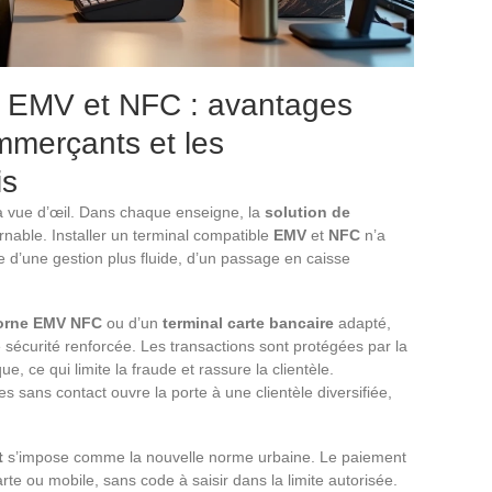
ns EMV et NFC : avantages
mmerçants et les
is
à vue d’œil. Dans chaque enseigne, la
solution de
nable. Installer un terminal compatible
EMV
et
NFC
n’a
e d’une gestion plus fluide, d’un passage en caisse
orne EMV NFC
ou d’un
terminal carte bancaire
adapté,
ne sécurité renforcée. Les transactions sont protégées par la
e, ce qui limite la fraude et rassure la clientèle.
tes sans contact ouvre la porte à une clientèle diversifiée,
t
s’impose comme la nouvelle norme urbaine. Le paiement
arte ou mobile, sans code à saisir dans la limite autorisée.