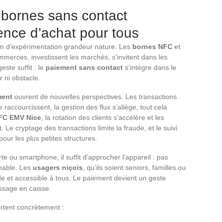
 bornes sans contact
ience d’achat pour tous
ain d’expérimentation grandeur nature. Les
bornes NFC
et
ommerces, investissent les marchés, s’invitent dans les
este suffit : le
paiement sans contact
s’intègre dans le
r ni obstacle.
ment
ouvrent de nouvelles perspectives. Les transactions
se raccourcissent, la gestion des flux s’allège, tout cela
FC EMV Nice
, la rotation des clients s’accélère et les
. Le cryptage des transactions limite la fraude, et le suivi
our les plus petites structures.
rte ou smartphone, il suffit d’approcher l’appareil : pas
inable. Les
usagers niçois
, qu’ils soient seniors, familles ou
de et accessible à tous. Le paiement devient un geste
assage en caisse.
rtent concrètement :