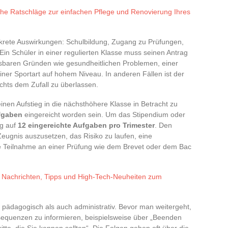
che Ratschläge zur einfachen Pflege und Renovierung Ihres
krete Auswirkungen: Schulbildung, Zugang zu Prüfungen,
 Ein Schüler in einer regulierten Klasse muss seinen Antrag
baren Gründen wie gesundheitlichen Problemen, einer
iner Sportart auf hohem Niveau. In anderen Fällen ist der
nichts dem Zufall zu überlassen.
nen Aufstieg in die nächsthöhere Klasse in Betracht zu
fgaben
eingereicht worden sein. Um das Stipendium oder
ng auf
12 eingereichte Aufgaben pro Trimester
. Den
Zeugnis auszusetzen, das Risiko zu laufen, eine
ie Teilnahme an einer Prüfung wie dem Brevet oder dem Bac
 Nachrichten, Tipps und High-Tech-Neuheiten zum
ädagogisch als auch administrativ. Bevor man weitergeht,
sequenzen zu informieren, beispielsweise über „Beenden
tte, die Sie kennen sollten“. Die Folgen gehen oft über die