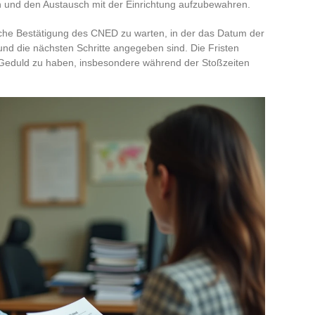
 und den Austausch mit der Einrichtung aufzubewahren.
tliche Bestätigung des CNED zu warten, in der das Datum der
nd die nächsten Schritte angegeben sind. Die Fristen
r, Geduld zu haben, insbesondere während der Stoßzeiten