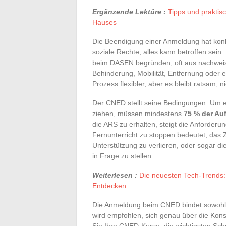
Ergänzende Lektüre :
Tipps und praktis
Hauses
Die Beendigung einer Anmeldung hat kon
soziale Rechte, alles kann betroffen sein.
beim DASEN begründen, oft aus nachweis
Behinderung, Mobilität, Entfernung oder e
Prozess flexibler, aber es bleibt ratsam, 
Der CNED stellt seine Bedingungen: Um ei
ziehen, müssen mindestens
75 % der Au
die ARS zu erhalten, steigt die Anforderu
Fernunterricht zu stoppen bedeutet, das 
Unterstützung zu verlieren, oder sogar d
in Frage zu stellen.
Weiterlesen :
Die neuesten Tech-Trends:
Entdecken
Die Anmeldung beim CNED bindet sowohl p
wird empfohlen, sich genau über die Kon
Sie Ihre CNED-Kurse: die wichtigsten Schri