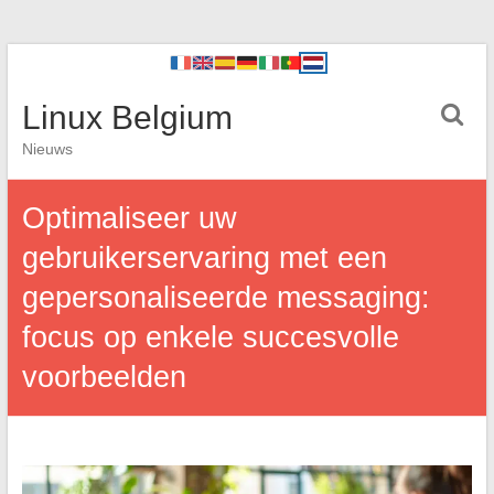
Linux Belgium
Nieuws
Optimaliseer uw
gebruikerservaring met een
gepersonaliseerde messaging:
focus op enkele succesvolle
voorbeelden