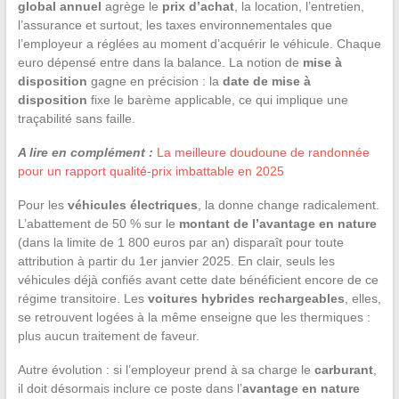
global annuel
agrège le
prix d’achat
, la location, l’entretien,
l’assurance et surtout, les taxes environnementales que
l’employeur a réglées au moment d’acquérir le véhicule. Chaque
euro dépensé entre dans la balance. La notion de
mise à
disposition
gagne en précision : la
date de mise à
disposition
fixe le barème applicable, ce qui implique une
traçabilité sans faille.
A lire en complément :
La meilleure doudoune de randonnée
pour un rapport qualité-prix imbattable en 2025
Pour les
véhicules électriques
, la donne change radicalement.
L’abattement de 50 % sur le
montant de l’avantage en nature
(dans la limite de 1 800 euros par an) disparaît pour toute
attribution à partir du 1er janvier 2025. En clair, seuls les
véhicules déjà confiés avant cette date bénéficient encore de ce
régime transitoire. Les
voitures hybrides rechargeables
, elles,
se retrouvent logées à la même enseigne que les thermiques :
plus aucun traitement de faveur.
Autre évolution : si l’employeur prend à sa charge le
carburant
,
il doit désormais inclure ce poste dans l’
avantage en nature