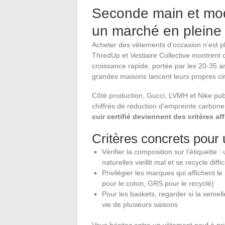
Seconde main et mod
un marché en pleine 
Acheter des vêtements d’occasion n’est 
ThredUp et Vestiaire Collective montrent
croissance rapide, portée par les 20-35 a
grandes maisons lancent leurs propres circ
Côté production, Gucci, LVMH et Nike pub
chiffrés de réduction d’empreinte carbon
cuir certifié deviennent des critères af
Critères concrets pour 
Vérifier la composition sur l’étiquette
naturelles vieillit mal et se recycle diffi
Privilégier les marques qui affichent l
pour le coton, GRS pour le recyclé)
Pour les baskets, regarder si la semell
vie de plusieurs saisons
Vous hésitez entre un vêtement neuf à pri