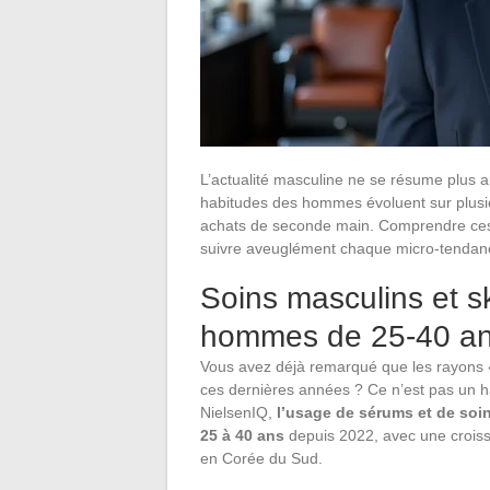
L’actualité masculine ne se résume plus 
habitudes des hommes évoluent sur plusi
achats de seconde main. Comprendre ces 
suivre aveuglément chaque micro-tendan
Soins masculins et sk
hommes de 25-40 ans
Vous avez déjà remarqué que les rayons
ces dernières années ? Ce n’est pas un 
NielsenIQ,
l’usage de sérums et de soi
25 à 40 ans
depuis 2022, avec une croiss
en Corée du Sud.