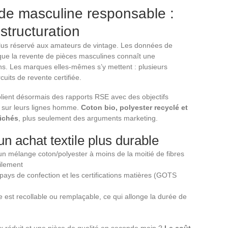
e masculine responsable :
structuration
plus réservé aux amateurs de vintage. Les données de
 que la revente de pièces masculines connaît une
ns. Les marques elles-mêmes s’y mettent : plusieurs
uits de revente certifiée.
lient désormais des rapports RSE avec des objectifs
e sur leurs lignes homme.
Coton bio, polyester recyclé et
fichés
, plus seulement des arguments marketing.
un achat textile plus durable
 : un mélange coton/polyester à moins de la moitié de fibres
cilement
e pays de confection et les certifications matières (GOTS
e est recollable ou remplaçable, ce qui allonge la durée de
x réduit et une pièce de qualité en seconde main ?
Le coût