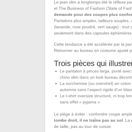
Le jean slim a longtemps été le réflexe p
et The Business of Fashion (State of Fa
demande pour des coupes plus confor
Pantalons plus amples, tailleurs souples, 
(lavande, rose poudré, vert sauge) : tout ce
seulement dans des capsules éphémères
Cette tendance a été accélérée par la pand
Retourner au bureau en costume ajusté 
Trois pièces qui illustr
Le pantalon à pinces large, porté avec
chino slim dans un look bureau décont
La surchemise (ou overshirt) en coton é
automne sans l’aspect rigide d’un blaz
Le t-shirt oversize structuré, ni trop l
sans effet « pyjama »
Le piège à éviter : confondre coupe ampl
tombe droit, il ne traîne pas au sol
. La 
de taille, pas au tour de cuisse.