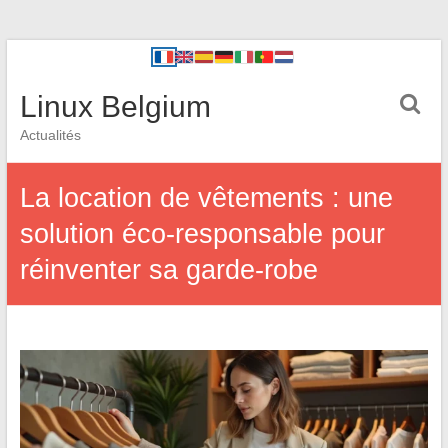
Linux Belgium
Actualités
La location de vêtements : une
solution éco-responsable pour
réinventer sa garde-robe