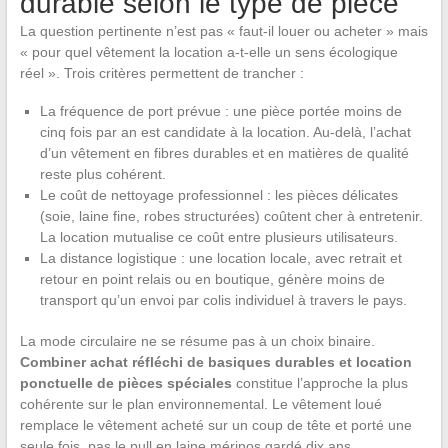
durable selon le type de pièce
La question pertinente n’est pas « faut-il louer ou acheter » mais
« pour quel vêtement la location a-t-elle un sens écologique
réel ». Trois critères permettent de trancher :
La fréquence de port prévue : une pièce portée moins de
cinq fois par an est candidate à la location. Au-delà, l’achat
d’un vêtement en fibres durables et en matières de qualité
reste plus cohérent.
Le coût de nettoyage professionnel : les pièces délicates
(soie, laine fine, robes structurées) coûtent cher à entretenir.
La location mutualise ce coût entre plusieurs utilisateurs.
La distance logistique : une location locale, avec retrait et
retour en point relais ou en boutique, génère moins de
transport qu’un envoi par colis individuel à travers le pays.
La mode circulaire ne se résume pas à un choix binaire.
Combiner achat réfléchi de basiques durables et location
ponctuelle de pièces spéciales
constitue l’approche la plus
cohérente sur le plan environnemental. Le vêtement loué
remplace le vêtement acheté sur un coup de tête et porté une
seule fois, pas le pull en laine mérinos gardé dix ans.